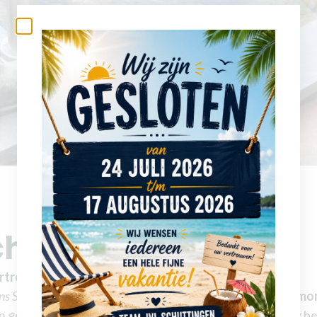
chuttingen
ertrouwen.
ns Schuttingbouw
en sinds 2024 actief onder de naam
Simo
jn gespecialiseerd in hout-betoncombinaties en volledig 