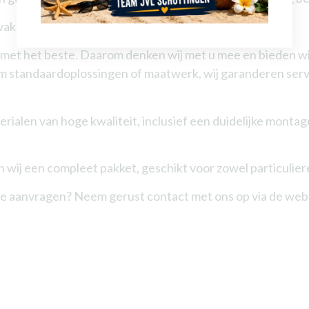
akkundige plaatsing en een duurzaam resultaat.
met het beste. Daarom denken wij met u mee en bieden wij 
standaardoplossingen of maatwerk, wij garanderen service
rialen van hoge kwaliteit, inclusief een duidelijke montag
ij een compleet pakket, geschikt voor zowel particuliere 
te aanvragen? Neem gerust contact met ons op via de websit