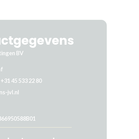
actgegevens
tingen BV
af
+31 45 533 22 80
s-jvl.nl
866950588B01