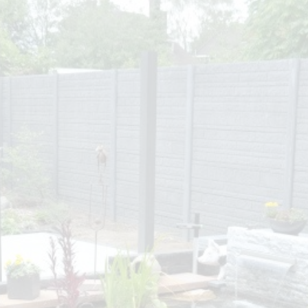
s
eton schuttingen
Hout beton schuttingen
Ove