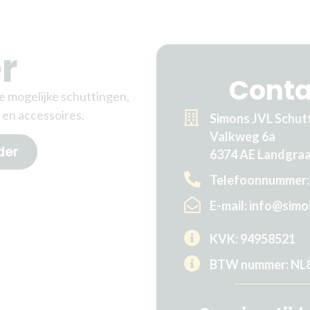
r
Cont
le mogelijke schuttingen,
 en accessoires.
Simons JVL Schut
Valkweg 6a
der
6374 AE Landgra
Telefoonnummer: 
E-mail: info@simon
KVK: 94958521
BTW nummer: NL