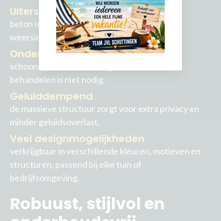
Uiterst duurzaam
beton is ongevoelig voor rot, schimmel en
weersinvloeden.
Onderhoudsvrij
schoonmaken is eenvoudig, schilderen of
behandelen is niet nodig.
Geluiddempend
de massieve structuur zorgt voor extra privacy en
minder geluidsoverlast.
Veel designmogelijkheden
verkrijgbaar in verschillende kleuren, motieven en
structuren, passend bij elke tuin of
bedrijfsomgeving.
Robuust, stijlvol en